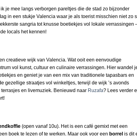
ik je mee langs verborgen pareltjes die de stad zo bijzonder
ag in een stukje Valencia waar je als toerist misschien niet zo 
kkerste sangria tot knusse boetiekjes vol lokale verrassingen 
de locals het kennen!
en creatieve wijk van Valencia. Wat ooit een eenvoudige
trum vol kunst, cultuur en culinaire verrassingen. Hier wandel j
etiekjes en geniet je van een mix van traditionele tapasbars en
e gezellige straatjes vol winkeltjes, terwijl de wijk ’s avonds
t terrasjes en livemuziek. Benieuwd naar
Ruzafa
? Lees verder 
rt!
endkoffie
(open vanaf 10u).
Het is een café gemixt met een
een boek te lezen of te werken. Maar ook voor een
borrel
is dit