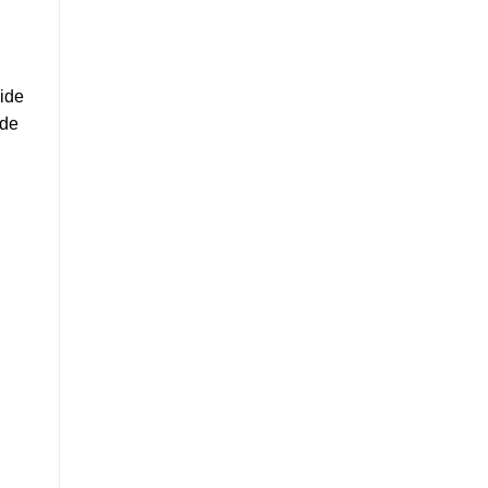
eide
ide