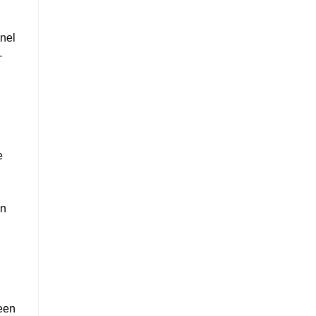
snel
–
e
en
 een