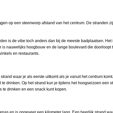
iggen op een steenworp afstand van het centrum. De stranden zijn
n is de vibe toch anders dan bij de meeste badplaatsen. Het is
Er is nauwelijks hoogbouw en de lange boulevard die doorloopt 
inkels en restaurants.
strand waar je als eerste uitkomt als je vanuit het centrum komt
il te drinken. Op het strand kun je tijdens het hoogseizoen een 
ts te drinken en een snack kunt kopen.
renas en is ongeveer een kilometer lang. Een heerlijk strand wa