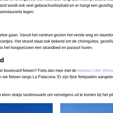
trand wordt ook veel gebeachvolleybald en er hangt een gezellig
larestaurants tegen.
artoe gaan. Vanuit het centrum gezien het verste weg en daardoo
rantjes. Het strand staat ook bekend om de chiringuitos, gezellig
dens het hoogseizoen een strandbed en parasol huren.
nd
 de boulevard fietsen? Fiets dan mee met de
fietstour Little Ven
 we fietsen langs La Patacona. Er zijn fijne fietspaden aangele
lein stukje landinwaarts om vervolgens uit te komen bij het pi