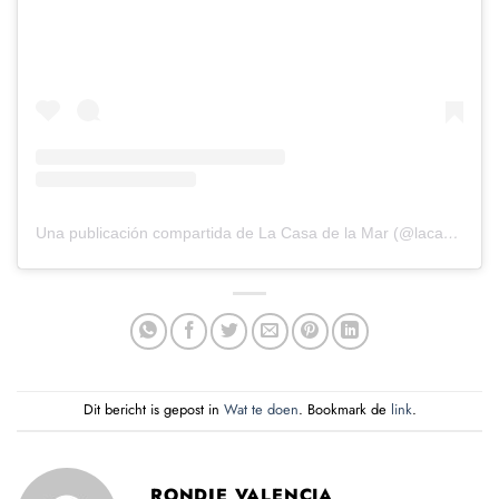
Una publicación compartida de La Casa de la Mar (@lacasadelamar)
Dit bericht is gepost in
Wat te doen
. Bookmark de
link
.
RONDJE VALENCIA