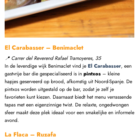
El Carabasser
–
Benimaclet
📍
Carrer del Reverend Rafael Tramoyeres, 35
In de levendige wijk Benimaclet vind je
El Carabasser
, een
gastvrije bar die gespecialiseerd is in
pintxos
– kleine
hapjes geserveerd op brood, afkomstig uit Noord-Spanje. De
pintxos worden uitgestald op de bar, zodat je zelf je
favorieten kunt kiezen. Daarnaast biedt het menu verrassende
tapas met een eigenzinnige twist. De relaxte, ongedwongen
sfeer maakt deze plek ideaal voor een smakelijke en informele
avond.
La Flaca
–
Ruzafa