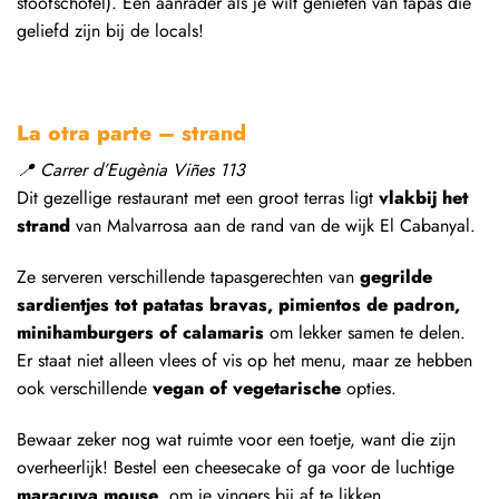
stoofschotel). Een aanrader als je wilt genieten van tapas die
geliefd zijn bij de locals!
La otra parte – strand
📍
Carrer d’Eugènia Viñes 113
Dit gezellige restaurant met een groot terras ligt
vlakbij het
strand
van Malvarrosa aan de rand van de wijk El Cabanyal.
Ze serveren verschillende tapasgerechten van
gegrilde
sardientjes tot patatas bravas, pimientos de padron,
minihamburgers of calamaris
om lekker samen te delen.
Er staat niet alleen vlees of vis op het menu, maar ze hebben
ook verschillende
vegan of vegetarische
opties.
Bewaar zeker nog wat ruimte voor een toetje, want die zijn
overheerlijk! Bestel een cheesecake of ga voor de luchtige
maracuya mouse
, om je vingers bij af te likken.