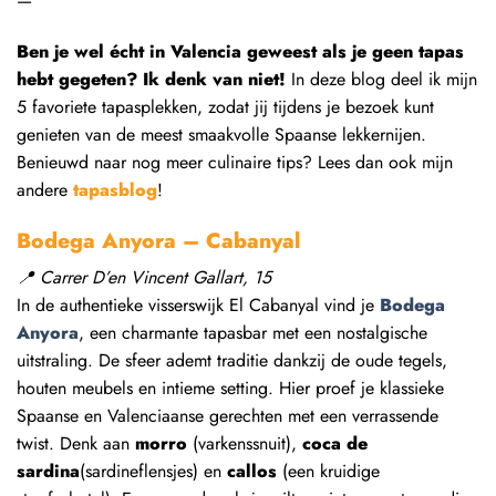
—
Ben je wel écht in Valencia geweest als je geen tapas
hebt gegeten? Ik denk van niet!
In deze blog deel ik mijn
5 favoriete tapasplekken, zodat jij tijdens je bezoek kunt
genieten van de meest smaakvolle Spaanse lekkernijen.
Benieuwd naar nog meer culinaire tips? Lees dan ook mijn
andere
tapasblog
!
Bodega Anyora
–
Cabanyal
📍
Carrer D’en Vincent Gallart, 15
In de authentieke visserswijk El Cabanyal vind je
Bodega
Anyora
, een charmante tapasbar met een nostalgische
uitstraling. De sfeer ademt traditie dankzij de oude tegels,
houten meubels en intieme setting. Hier proef je klassieke
Spaanse en Valenciaanse gerechten met een verrassende
twist. Denk aan
morro
(varkenssnuit),
coca de
sardina
(sardineflensjes) en
callos
(een kruidige