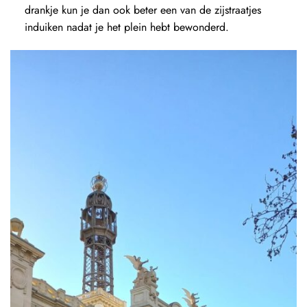
drankje kun je dan ook beter een van de zijstraatjes
induiken nadat je het plein hebt bewonderd.